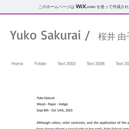
このホームページは
.com
を使って作成され
Yuko Sakurai /
桜井 由
Home
Folder
Text 2003
Text 2008
Text 2